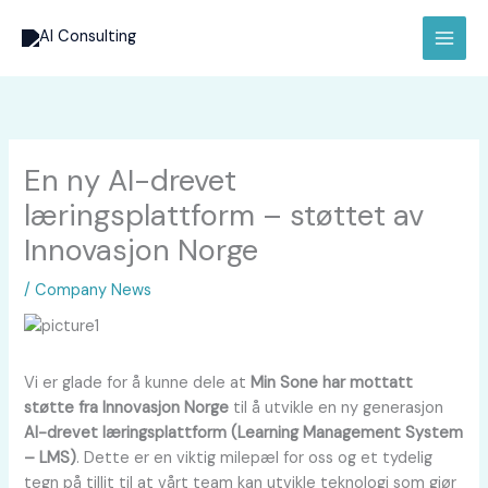
Hopp
rett
til
innholdet
En ny AI-drevet
læringsplattform – støttet av
Innovasjon Norge
/
Company News
Vi er glade for å kunne dele at
Min Sone har mottatt
støtte fra Innovasjon Norge
til å utvikle en ny generasjon
AI-drevet læringsplattform (Learning Management System
– LMS)
. Dette er en viktig milepæl for oss og et tydelig
tegn på tillit til at vårt team kan utvikle teknologi som gjør