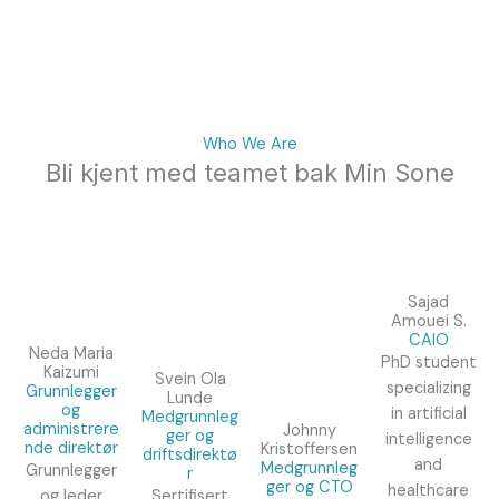
Who We Are
Bli kjent med teamet bak Min Sone
Sajad
Amouei S.
CAIO
Neda Maria
PhD student
Kaizumi
Svein Ola
specializing
Grunnlegger
Lunde
og
in artificial
Medgrunnleg
administrere
Johnny
ger og
intelligence
nde direktør
Kristoffersen
driftsdirektø
and
Medgrunnleg
Grunnlegger
r
ger og CTO
healthcare
og leder
Sertifisert