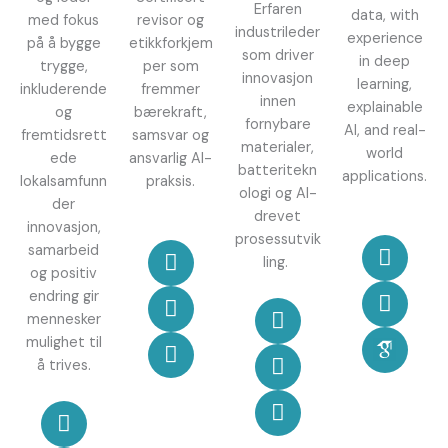
Erfaren
data, with
med fokus
revisor og
industrileder
experience
på å bygge
etikkforkjem
som driver
in deep
trygge,
per som
innovasjon
learning,
inkluderende
fremmer
innen
explainable
og
bærekraft,
fornybare
AI, and real-
fremtidsrett
samsvar og
materialer,
world
ede
ansvarlig AI-
batteritekn
applications.
lokalsamfunn
praksis.
ologi og AI-
der
drevet
innovasjon,
L
G
A
prosessutvik
L
I
G
samarbeid
i
i
c
ling.
i
n
i
og positiv
n
t
a
n
s
t
endring gir
L
I
F
k
h
d
k
t
h
mennesker
i
n
a
e
u
e
e
a
u
mulighet til
n
s
c
d
b
m
d
g
b
å trives.
k
t
e
i
i
i
r
e
a
b
n
c
L
Y
n
a
d
g
o
o
i
o
m
i
r
o